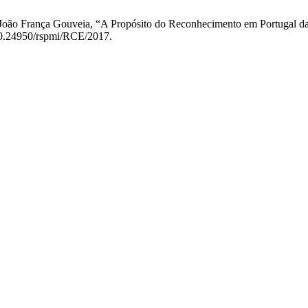
or João França Gouveia, “A Propósito do Reconhecimento em Portugal 
/10.24950/rspmi/RCE/2017.