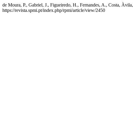
de Moura, P., Gabriel, J., Figueiredo, H., Fernandes, A., Costa, Àvila
https://revista.spmi.pt/index.php/rpmi/article/view/2450