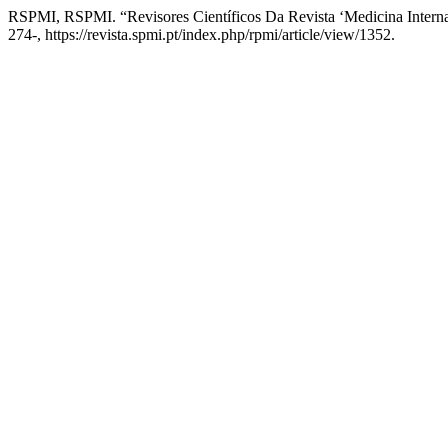
RSPMI, RSPMI. “Revisores Científicos Da Revista ‘Medicina Interna
274-, https://revista.spmi.pt/index.php/rpmi/article/view/1352.