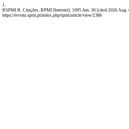
1.
RSPMI R. Citações. RPMI [Internet]. 1995 Jun. 30 [cited 2026 Aug. 6
https://revista.spmi.pt/index.php/rpmi/article/view/2386