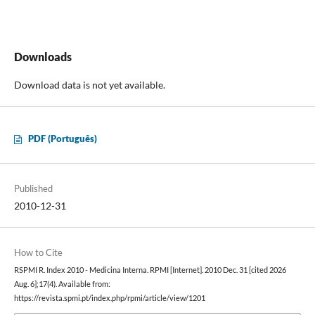
Downloads
Download data is not yet available.
PDF (Português)
Published
2010-12-31
How to Cite
RSPMI R. Index 2010 - Medicina Interna. RPMI [Internet]. 2010 Dec. 31 [cited 2026
Aug. 6];17(4). Available from:
https://revista.spmi.pt/index.php/rpmi/article/view/1201