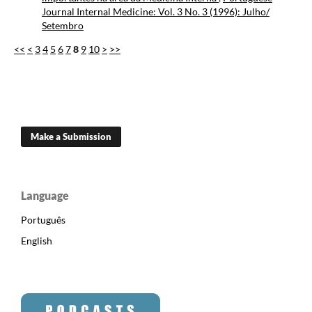
Journal Internal Medicine: Vol. 3 No. 3 (1996): Julho/
Setembro
<<
<
3
4
5
6
7
8
9
10
>
>>
Make a Submission
Language
Português
English