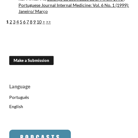
Portuguese Journal Internal Medicine: Vol. 6 No. 1 (1999):
Janeiro/ Março
1
2
3
4
5
6
7
8
9
10
>
>>
Make a Submission
Language
Português
English