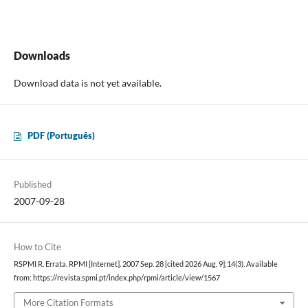
Downloads
Download data is not yet available.
PDF (Português)
Published
2007-09-28
How to Cite
RSPMI R. Errata. RPMI [Internet]. 2007 Sep. 28 [cited 2026 Aug. 9];14(3). Available
from: https://revista.spmi.pt/index.php/rpmi/article/view/1567
More Citation Formats