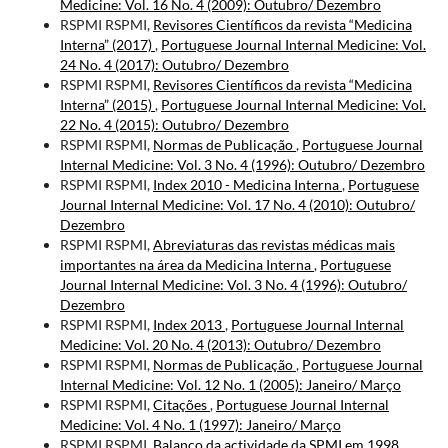
Medicine: Vol. 16 No. 4 (2009): Outubro/ Dezembro
RSPMI RSPMI,
Revisores Científicos da revista “Medicina
Interna” (2017)
,
Portuguese Journal Internal Medicine: Vol.
24 No. 4 (2017): Outubro/ Dezembro
RSPMI RSPMI,
Revisores Científicos da revista “Medicina
Interna” (2015)
,
Portuguese Journal Internal Medicine: Vol.
22 No. 4 (2015): Outubro/ Dezembro
RSPMI RSPMI,
Normas de Publicação
,
Portuguese Journal
Internal Medicine: Vol. 3 No. 4 (1996): Outubro/ Dezembro
RSPMI RSPMI,
Index 2010 - Medicina Interna
,
Portuguese
Journal Internal Medicine: Vol. 17 No. 4 (2010): Outubro/
Dezembro
RSPMI RSPMI,
Abreviaturas das revistas médicas mais
importantes na área da Medicina Interna
,
Portuguese
Journal Internal Medicine: Vol. 3 No. 4 (1996): Outubro/
Dezembro
RSPMI RSPMI,
Index 2013
,
Portuguese Journal Internal
Medicine: Vol. 20 No. 4 (2013): Outubro/ Dezembro
RSPMI RSPMI,
Normas de Publicação
,
Portuguese Journal
Internal Medicine: Vol. 12 No. 1 (2005): Janeiro/ Março
RSPMI RSPMI,
Citações
,
Portuguese Journal Internal
Medicine: Vol. 4 No. 1 (1997): Janeiro/ Março
RSPMI RSPMI,
Balanço da actividade da SPMI em 1998
,