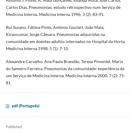
António J. Pinho, A. Maia Gonçalves, Iolanda Mota, José Carlos,
Carlos Dias. Pneumonias: estudo retrospectivo num Serviço de
Medicina Interna. Medicina Interna 1996; 3 (2): 83-91.
Rui Susano, Fátima Pinto, António Goulart, João Maia,
Kirancumar, Jorge Câmara. Pneumonias adquiridas na
comunidade em doentes adultos internados no Hospital da Horta.
Medicina Interna 1998; 5 (1): 7-15.
Alexandre Carvalho, Ana Paula Brandão, Teresa Pimentel, Maria
do Sameiro Ferreira. Pneumonias da comunidade: experiência de
um Serviço de Medicina Interna. Medicina Interna 2000; 7 (2): 75-
81
pdf (Português)
Published