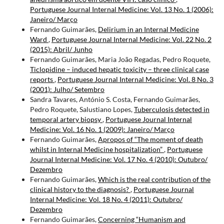
Portuguese Journal Internal Medicine: Vol. 13 No. 1 (2006):
Janeiro/ Março
Fernando Guimarães,
Delirium in an Internal Medicine
Ward
,
Portuguese Journal Internal Medicine: Vol. 22 No. 2
(2015): Abril/ Junho
Fernando Guimarães, Maria João Regadas, Pedro Roquete,
Ticlopidine – induced hepatic toxicity – three clinical case
reports
,
Portuguese Journal Internal Medicine: Vol. 8 No. 3
(2001): Julho/ Setembro
Sandra Tavares, António S. Costa, Fernando Guimarães,
Pedro Roquete, Salustiano Lopes,
Tuberculosis detected in
temporal artery biopsy
,
Portuguese Journal Internal
Medicine: Vol. 16 No. 1 (2009): Janeiro/ Março
Fernando Guimarães,
Apropos of “The moment of death
whilst in Internal Medicine hospitalization”
,
Portuguese
Journal Internal Medicine: Vol. 17 No. 4 (2010): Outubro/
Dezembro
Fernando Guimarães,
Which is the real contribution of the
clinical history to the diagnosis?
,
Portuguese Journal
Internal Medicine: Vol. 18 No. 4 (2011): Outubro/
Dezembro
Fernando Guimarães,
Concerning “Humanism and