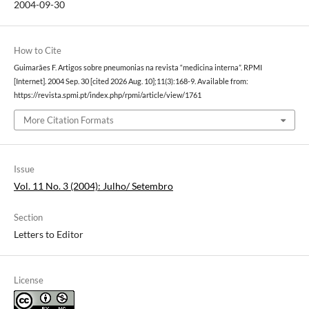
2004-09-30
How to Cite
Guimarães F. Artigos sobre pneumonias na revista “medicina interna”. RPMI
[Internet]. 2004 Sep. 30 [cited 2026 Aug. 10];11(3):168-9. Available from:
https://revista.spmi.pt/index.php/rpmi/article/view/1761
More Citation Formats
Issue
Vol. 11 No. 3 (2004): Julho/ Setembro
Section
Letters to Editor
License