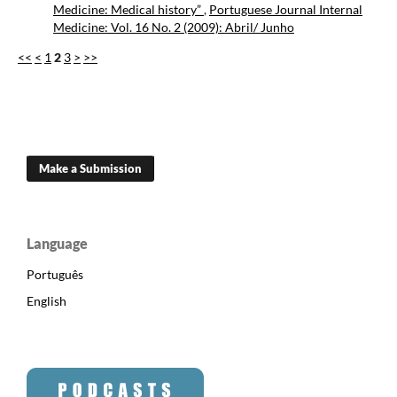
Medicine: Medical history”
,
Portuguese Journal Internal
Medicine: Vol. 16 No. 2 (2009): Abril/ Junho
<<
<
1
2
3
>
>>
Make a Submission
Language
Português
English