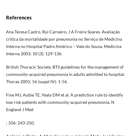
References
Ana Teresa Castro, Rui Carneiro, J A Freire Soares. Avaliação
crítica da mortalidade por pneumonia no Serviço de Medicina
Interna no Hospital Padre Américo – Vale do Sousa. Medicina
Interna 2003; 10 (3): 129-136.
British Thoracic Society. BTS guidelines for the management of
community-acquired pneumonia in adults admitted to hospital.
Thorax 2001; 56 (suppl IV): 1-56.
Fine MJ, Aubie TE, Yealy DM et al. A prediction rule to identify
low risk patients with community-acquired pneumonia. N
England J Med
; 336: 243-250.