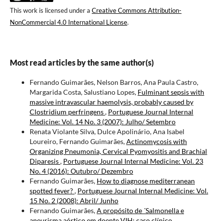
This work is licensed under a
Creative Commons Attribution-
NonCommercial 4.0 International License
.
Most read articles by the same author(s)
Fernando Guimarães, Nelson Barros, Ana Paula Castro,
Margarida Costa, Salustiano Lopes,
Fulminant sepsis with
massive intravascular haemolysis, probably caused by
Clostridium perfringens
,
Portuguese Journal Internal
Medicine: Vol. 14 No. 3 (2007): Julho/ Setembro
Renata Violante Silva, Dulce Apolinário, Ana Isabel
Loureiro, Fernando Guimarães,
Actinomycosis with
Organizing Pneumonia, Cervical Pyomyositis and Brachial
Diparesis
,
Portuguese Journal Internal Medicine: Vol. 23
No. 4 (2016): Outubro/ Dezembro
Fernando Guimarães,
How to diagnose mediterranean
spotted fever?
,
Portuguese Journal Internal Medicine: Vol.
15 No. 2 (2008): Abril/ Junho
Fernando Guimarães,
A propósito de ´Salmonella e
aneurisma aórtico em doente VIH: caso clínico
,