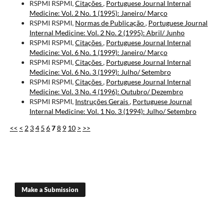
RSPMI RSPMI,
Citações
,
Portuguese Journal Internal
Medicine: Vol. 2 No. 1 (1995): Janeiro/ Março
RSPMI RSPMI,
Normas de Publicação
,
Portuguese Journal
Internal Medicine: Vol. 2 No. 2 (1995): Abril/ Junho
RSPMI RSPMI,
Citações
,
Portuguese Journal Internal
Medicine: Vol. 6 No. 1 (1999): Janeiro/ Março
RSPMI RSPMI,
Citações
,
Portuguese Journal Internal
Medicine: Vol. 6 No. 3 (1999): Julho/ Setembro
RSPMI RSPMI,
Citações
,
Portuguese Journal Internal
Medicine: Vol. 3 No. 4 (1996): Outubro/ Dezembro
RSPMI RSPMI,
Instruções Gerais
,
Portuguese Journal
Internal Medicine: Vol. 1 No. 3 (1994): Julho/ Setembro
<<
<
2
3
4
5
6
7
8
9
10
>
>>
Make a Submission