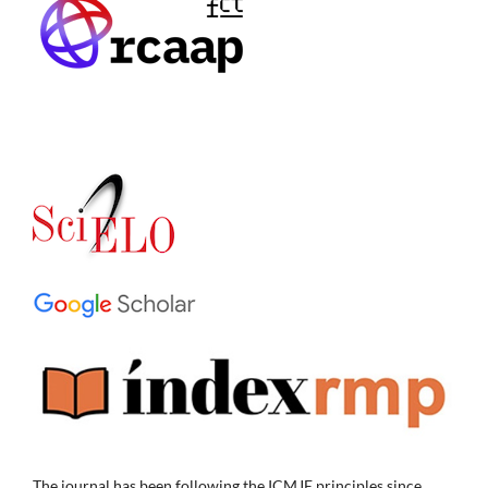
The journal has been following the ICMJE principles since