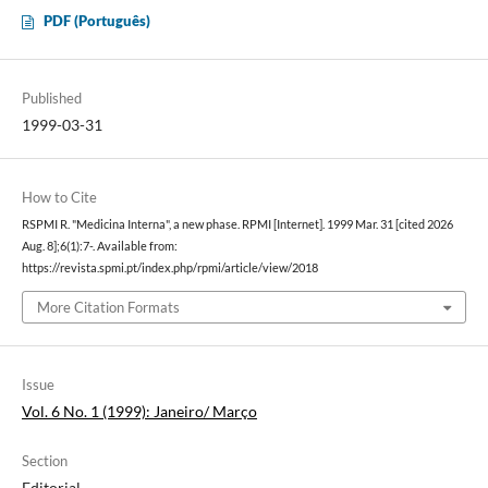
PDF (Português)
Published
1999-03-31
How to Cite
RSPMI R. "Medicina Interna", a new phase. RPMI [Internet]. 1999 Mar. 31 [cited 2026
Aug. 8];6(1):7-. Available from:
https://revista.spmi.pt/index.php/rpmi/article/view/2018
More Citation Formats
Issue
Vol. 6 No. 1 (1999): Janeiro/ Março
Section
Editorial