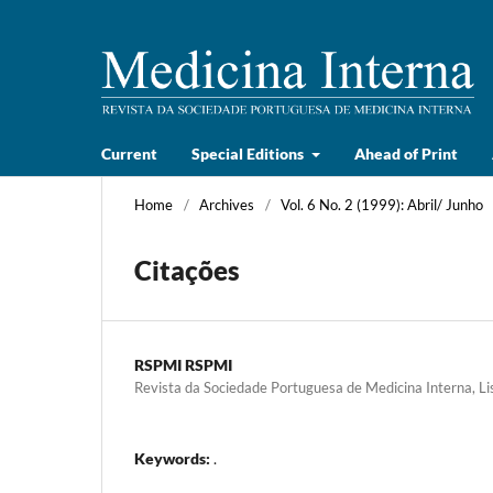
Current
Special Editions
Ahead of Print
Home
/
Archives
/
Vol. 6 No. 2 (1999): Abril/ Junho
Citações
RSPMI RSPMI
Revista da Sociedade Portuguesa de Medicina Interna, Li
Keywords:
.