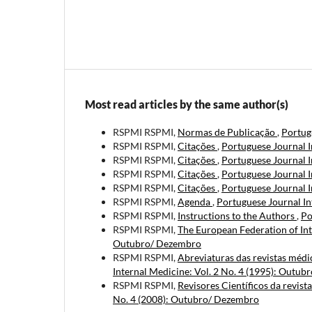
Most read articles by the same author(s)
RSPMI RSPMI,
Normas de Publicação
,
Portugu
RSPMI RSPMI,
Citações
,
Portuguese Journal I
RSPMI RSPMI,
Citações
,
Portuguese Journal I
RSPMI RSPMI,
Citações
,
Portuguese Journal I
RSPMI RSPMI,
Citações
,
Portuguese Journal I
RSPMI RSPMI,
Agenda
,
Portuguese Journal In
RSPMI RSPMI,
Instructions to the Authors
,
Po
RSPMI RSPMI,
The European Federation of In
Outubro/ Dezembro
RSPMI RSPMI,
Abreviaturas das revistas médi
Internal Medicine: Vol. 2 No. 4 (1995): Outu
RSPMI RSPMI,
Revisores Científicos da revist
No. 4 (2008): Outubro/ Dezembro