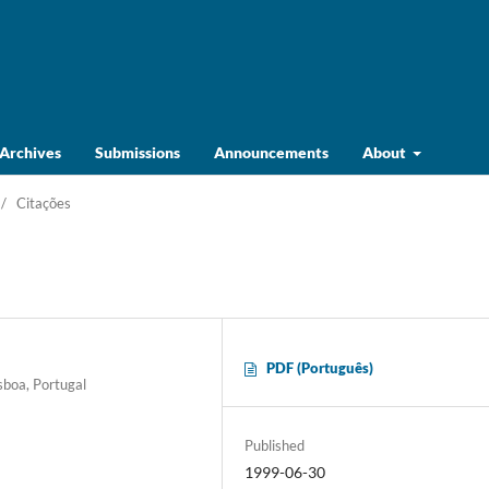
Archives
Submissions
Announcements
About
/
Citações
PDF (Português)
sboa, Portugal
Published
1999-06-30