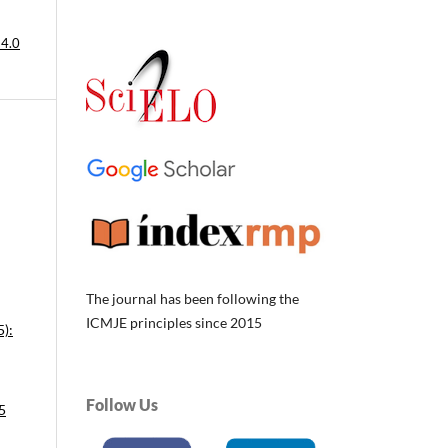
 4.0
The journal has been following the
ICMJE principles since 2015
5):
Follow Us
5