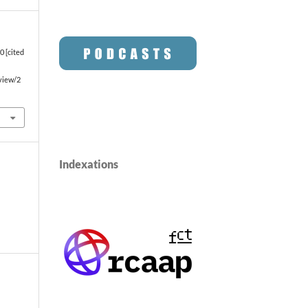
0 [cited
/view/2
Indexations