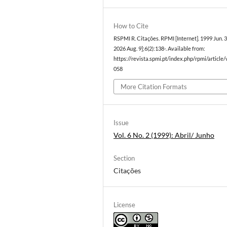
How to Cite
RSPMI R. Citações. RPMI [Internet]. 1999 Jun. 3
2026 Aug. 9];6(2):138-. Available from:
https://revista.spmi.pt/index.php/rpmi/article
058
More Citation Formats
Issue
Vol. 6 No. 2 (1999): Abril/ Junho
Section
Citações
License