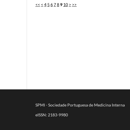
<<
<
4
5
6
7
8
9
10
>
>>
SPMI - Sociedade Portuguesa de Medicina Interna
eISSN: 2183-9980