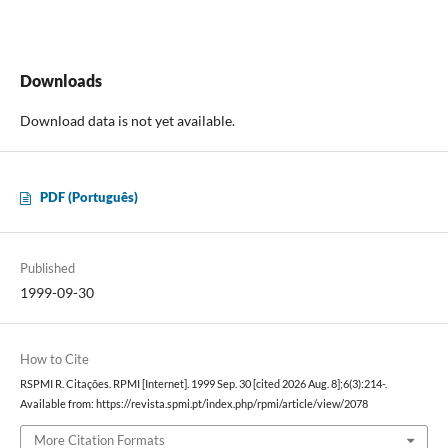
Downloads
Download data is not yet available.
PDF (Português)
Published
1999-09-30
How to Cite
RSPMI R. Citações. RPMI [Internet]. 1999 Sep. 30 [cited 2026 Aug. 8];6(3):214-.
Available from: https://revista.spmi.pt/index.php/rpmi/article/view/2078
More Citation Formats