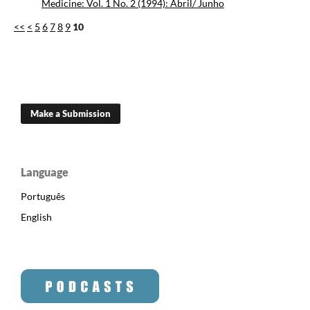
Medicine: Vol. 1 No. 2 (1994): Abril/ Junho
<<
<
5
6
7
8
9
10
Make a Submission
Language
Português
English