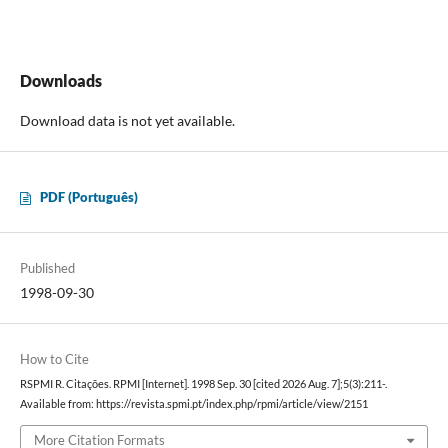
Downloads
Download data is not yet available.
PDF (Português)
Published
1998-09-30
How to Cite
RSPMI R. Citações. RPMI [Internet]. 1998 Sep. 30 [cited 2026 Aug. 7];5(3):211-.
Available from: https://revista.spmi.pt/index.php/rpmi/article/view/2151
More Citation Formats