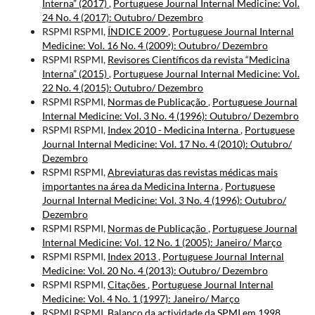
Interna” (2017)
,
Portuguese Journal Internal Medicine: Vol.
24 No. 4 (2017): Outubro/ Dezembro
RSPMI RSPMI,
ÍNDICE 2009
,
Portuguese Journal Internal
Medicine: Vol. 16 No. 4 (2009): Outubro/ Dezembro
RSPMI RSPMI,
Revisores Científicos da revista “Medicina
Interna” (2015)
,
Portuguese Journal Internal Medicine: Vol.
22 No. 4 (2015): Outubro/ Dezembro
RSPMI RSPMI,
Normas de Publicação
,
Portuguese Journal
Internal Medicine: Vol. 3 No. 4 (1996): Outubro/ Dezembro
RSPMI RSPMI,
Index 2010 - Medicina Interna
,
Portuguese
Journal Internal Medicine: Vol. 17 No. 4 (2010): Outubro/
Dezembro
RSPMI RSPMI,
Abreviaturas das revistas médicas mais
importantes na área da Medicina Interna
,
Portuguese
Journal Internal Medicine: Vol. 3 No. 4 (1996): Outubro/
Dezembro
RSPMI RSPMI,
Normas de Publicação
,
Portuguese Journal
Internal Medicine: Vol. 12 No. 1 (2005): Janeiro/ Março
RSPMI RSPMI,
Index 2013
,
Portuguese Journal Internal
Medicine: Vol. 20 No. 4 (2013): Outubro/ Dezembro
RSPMI RSPMI,
Citações
,
Portuguese Journal Internal
Medicine: Vol. 4 No. 1 (1997): Janeiro/ Março
RSPMI RSPMI,
Balanço da actividade da SPMI em 1998
,