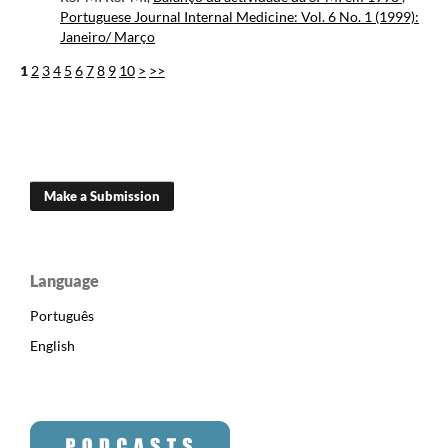
Portuguese Journal Internal Medicine: Vol. 6 No. 1 (1999):
Janeiro/ Março
1
2
3
4
5
6
7
8
9
10
>
>>
Make a Submission
Language
Português
English