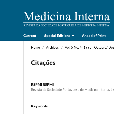
Current
Special Editions
Ahead of Print
Home
/
Archives
/
Vol. 5 No. 4 (1998): Outubro/ D
Citações
RSPMI RSPMI
Revista da Sociedade Portuguesa de Medicina Interna, Li
Keywords:
.