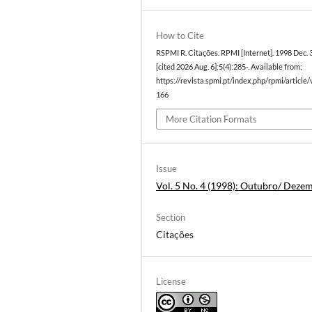
How to Cite
RSPMI R. Citações. RPMI [Internet]. 1998 Dec. 
[cited 2026 Aug. 6];5(4):285-. Available from:
https://revista.spmi.pt/index.php/rpmi/article
166
More Citation Formats
Issue
Vol. 5 No. 4 (1998): Outubro/ Deze
Section
Citações
License