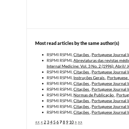
Most read articles by the same author(s)
RSPMI RSPMI,
Citações
,
Portuguese Journal I
RSPMI RSPMI,
Abreviaturas das revistas médi
Internal Medicine: Vol. 3 No. 2 (1996): Abril/ 
RSPMI RSPMI,
Citações
,
Portuguese Journal I
RSPMI RSPMI,
Instruções Gerais
,
Portuguese 
RSPMI RSPMI,
Citações
,
Portuguese Journal I
RSPMI RSPMI,
Citações
,
Portuguese Journal I
RSPMI RSPMI,
Normas de Publicação
,
Portugu
RSPMI RSPMI,
Citações
,
Portuguese Journal I
RSPMI RSPMI,
Citações
,
Portuguese Journal I
RSPMI RSPMI,
Citações
,
Portuguese Journal I
<<
<
2
3
4
5
6
7
8
9
10
>
>>