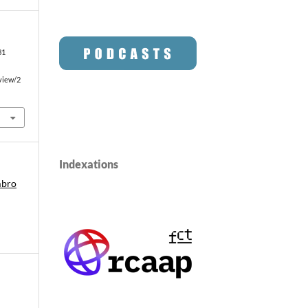
31
/view/2
Indexations
mbro