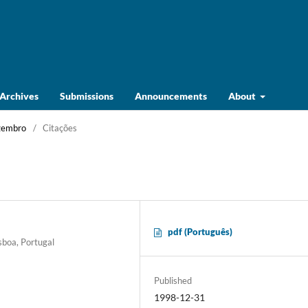
Archives
Submissions
Announcements
About
ezembro
/
Citações
pdf (Português)
sboa, Portugal
Published
1998-12-31