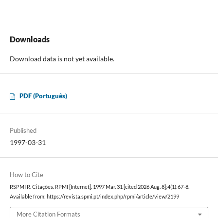
Downloads
Download data is not yet available.
PDF (Português)
Published
1997-03-31
How to Cite
RSPMI R. Citações. RPMI [Internet]. 1997 Mar. 31 [cited 2026 Aug. 8];4(1):67-8.
Available from: https://revista.spmi.pt/index.php/rpmi/article/view/2199
More Citation Formats