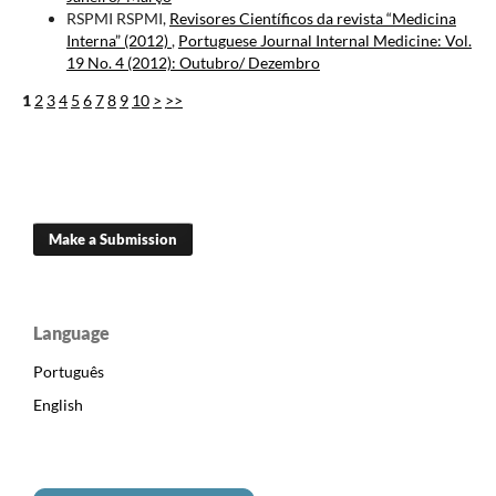
RSPMI RSPMI,
Revisores Científicos da revista “Medicina
Interna” (2012)
,
Portuguese Journal Internal Medicine: Vol.
19 No. 4 (2012): Outubro/ Dezembro
1
2
3
4
5
6
7
8
9
10
>
>>
Make a Submission
Language
Português
English