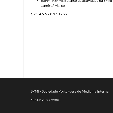
RSPMI RSPMI,
Balanço da actividade da SPM
Janeiro/ Março
1
2
3
4
5
6
7
8
9
10
>
>>
SPMI - Sociedade Portuguesa de Medicina Interna
eISSN: 2183-9980