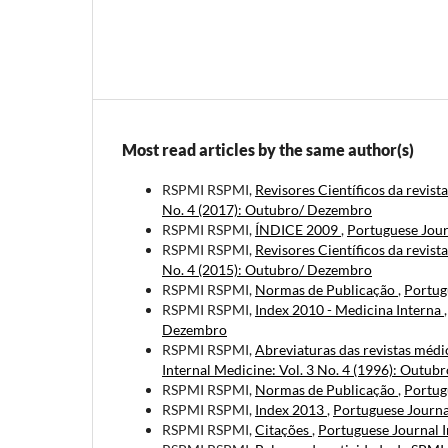
Most read articles by the same author(s)
RSPMI RSPMI,
Revisores Científicos da revist
No. 4 (2017): Outubro/ Dezembro
RSPMI RSPMI,
ÍNDICE 2009
,
Portuguese Jour
RSPMI RSPMI,
Revisores Científicos da revist
No. 4 (2015): Outubro/ Dezembro
RSPMI RSPMI,
Normas de Publicação
,
Portug
RSPMI RSPMI,
Index 2010 - Medicina Interna
Dezembro
RSPMI RSPMI,
Abreviaturas das revistas médi
Internal Medicine: Vol. 3 No. 4 (1996): Outu
RSPMI RSPMI,
Normas de Publicação
,
Portugu
RSPMI RSPMI,
Index 2013
,
Portuguese Journa
RSPMI RSPMI,
Citações
,
Portuguese Journal I