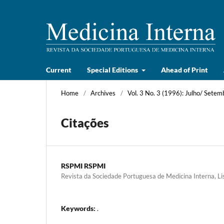
Current
Special Editions
Ahead of Print
Home
/
Archives
/
Vol. 3 No. 3 (1996): Julho/ Setem
Citações
RSPMI RSPMI
Revista da Sociedade Portuguesa de Medicina Interna, Li
Keywords:
.