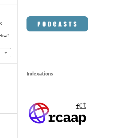
30
/view/2
Indexations