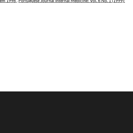
I em 1998
,
Portuguese Journal Internal Medicine: Vol. 6 No. 1 (1999):