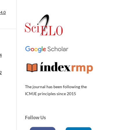
 4.0
4
2
The journal has been following the
ICMJE principles since 2015
Follow Us