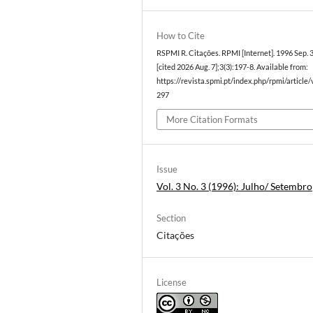
How to Cite
RSPMI R. Citações. RPMI [Internet]. 1996 Sep. 
[cited 2026 Aug. 7];3(3):197-8. Available from:
https://revista.spmi.pt/index.php/rpmi/article
297
More Citation Formats
Issue
Vol. 3 No. 3 (1996): Julho/ Setembro
Section
Citações
License