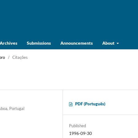
Archives
Submissions
Announcements
About
bro
/
Citações
PDF (Português)
sboa, Portugal
Published
1996-09-30