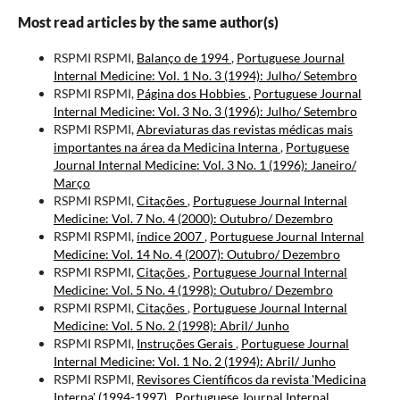
Most read articles by the same author(s)
RSPMI RSPMI,
Balanço de 1994
,
Portuguese Journal
Internal Medicine: Vol. 1 No. 3 (1994): Julho/ Setembro
RSPMI RSPMI,
Página dos Hobbies
,
Portuguese Journal
Internal Medicine: Vol. 3 No. 3 (1996): Julho/ Setembro
RSPMI RSPMI,
Abreviaturas das revistas médicas mais
importantes na área da Medicina Interna
,
Portuguese
Journal Internal Medicine: Vol. 3 No. 1 (1996): Janeiro/
Março
RSPMI RSPMI,
Citações
,
Portuguese Journal Internal
Medicine: Vol. 7 No. 4 (2000): Outubro/ Dezembro
RSPMI RSPMI,
índice 2007
,
Portuguese Journal Internal
Medicine: Vol. 14 No. 4 (2007): Outubro/ Dezembro
RSPMI RSPMI,
Citações
,
Portuguese Journal Internal
Medicine: Vol. 5 No. 4 (1998): Outubro/ Dezembro
RSPMI RSPMI,
Citações
,
Portuguese Journal Internal
Medicine: Vol. 5 No. 2 (1998): Abril/ Junho
RSPMI RSPMI,
Instruções Gerais
,
Portuguese Journal
Internal Medicine: Vol. 1 No. 2 (1994): Abril/ Junho
RSPMI RSPMI,
Revisores Científicos da revista 'Medicina
Interna' (1994-1997)
,
Portuguese Journal Internal