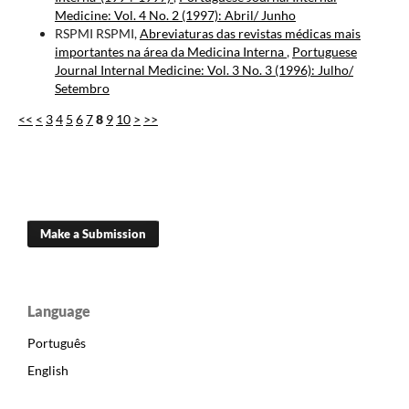
Medicine: Vol. 4 No. 2 (1997): Abril/ Junho
RSPMI RSPMI,
Abreviaturas das revistas médicas mais
importantes na área da Medicina Interna
,
Portuguese
Journal Internal Medicine: Vol. 3 No. 3 (1996): Julho/
Setembro
<<
<
3
4
5
6
7
8
9
10
>
>>
Make a Submission
Language
Português
English