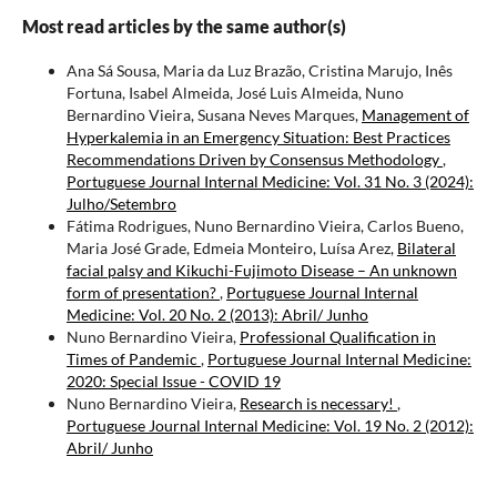
Most read articles by the same author(s)
Ana Sá Sousa, Maria da Luz Brazão, Cristina Marujo, Inês
Fortuna, Isabel Almeida, José Luis Almeida, Nuno
Bernardino Vieira, Susana Neves Marques,
Management of
Hyperkalemia in an Emergency Situation: Best Practices
Recommendations Driven by Consensus Methodology
,
Portuguese Journal Internal Medicine: Vol. 31 No. 3 (2024):
Julho/Setembro
Fátima Rodrigues, Nuno Bernardino Vieira, Carlos Bueno,
Maria José Grade, Edmeia Monteiro, Luísa Arez,
Bilateral
facial palsy and Kikuchi-Fujimoto Disease – An unknown
form of presentation?
,
Portuguese Journal Internal
Medicine: Vol. 20 No. 2 (2013): Abril/ Junho
Nuno Bernardino Vieira,
Professional Qualification in
Times of Pandemic
,
Portuguese Journal Internal Medicine:
2020: Special Issue - COVID 19
Nuno Bernardino Vieira,
Research is necessary!
,
Portuguese Journal Internal Medicine: Vol. 19 No. 2 (2012):
Abril/ Junho