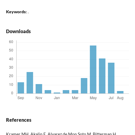
Keywords:
.
Downloads
References
Kramer MH, Akalin E, Alvarez de Mon Soto M, Bitterman H,