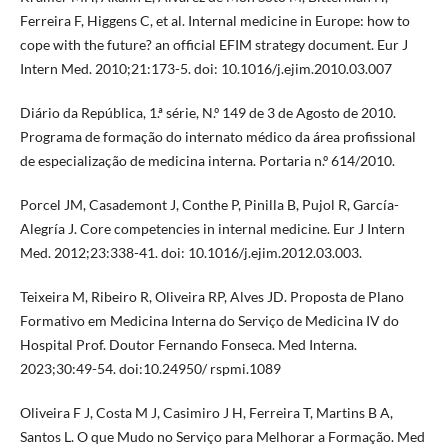
Ferreira F, Higgens C, et al. Internal medicine in Europe: how to
cope with the future? an official EFIM strategy document. Eur J
Intern Med. 2010;21:173-5. doi: 10.1016/j.ejim.2010.03.007
Diário da República, 1.ª série, N.º 149 de 3 de Agosto de 2010.
Programa de formação do internato médico da área profissional
de especialização de medicina interna. Portaria n.º 614/2010.
Porcel JM, Casademont J, Conthe P, Pinilla B, Pujol R, García-
Alegría J. Core competencies in internal medicine. Eur J Intern
Med. 2012;23:338-41. doi: 10.1016/j.ejim.2012.03.003.
Teixeira M, Ribeiro R, Oliveira RP, Alves JD. Proposta de Plano
Formativo em Medicina Interna do Serviço de Medicina IV do
Hospital Prof. Doutor Fernando Fonseca. Med Interna.
2023;30:49-54. doi:10.24950/ rspmi.1089
Oliveira F J, Costa M J, Casimiro J H, Ferreira T, Martins B A,
Santos L. O que Mudo no Serviço para Melhorar a Formação. Med