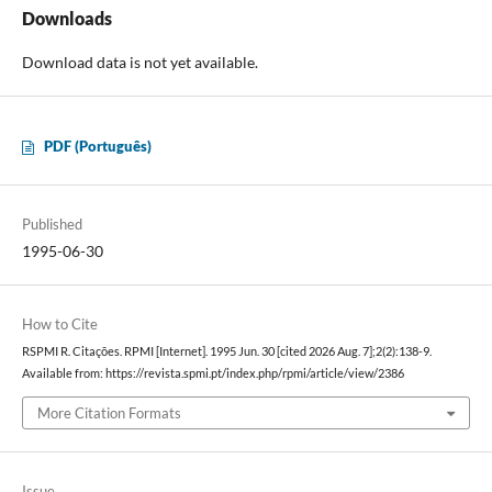
Downloads
Download data is not yet available.
PDF (Português)
Published
1995-06-30
How to Cite
RSPMI R. Citações. RPMI [Internet]. 1995 Jun. 30 [cited 2026 Aug. 7];2(2):138-9.
Available from: https://revista.spmi.pt/index.php/rpmi/article/view/2386
More Citation Formats
Issue