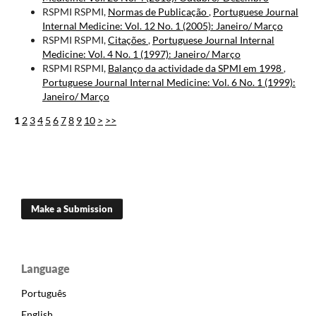
RSPMI RSPMI,
Normas de Publicação
,
Portuguese Journal
Internal Medicine: Vol. 12 No. 1 (2005): Janeiro/ Março
RSPMI RSPMI,
Citações
,
Portuguese Journal Internal
Medicine: Vol. 4 No. 1 (1997): Janeiro/ Março
RSPMI RSPMI,
Balanço da actividade da SPMI em 1998
,
Portuguese Journal Internal Medicine: Vol. 6 No. 1 (1999):
Janeiro/ Março
1
2
3
4
5
6
7
8
9
10
>
>>
Make a Submission
Language
Português
English