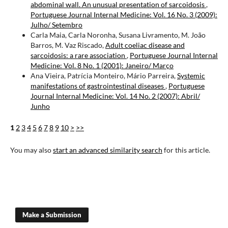
abdominal wall. An unusual presentation of sarcoidosis
,
Portuguese Journal Internal Medicine: Vol. 16 No. 3 (2009):
Julho/ Setembro
Carla Maia, Carla Noronha, Susana Livramento, M. João
Barros, M. Vaz Riscado,
Adult coeliac disease and
sarcoidosis: a rare association
,
Portuguese Journal Internal
Medicine: Vol. 8 No. 1 (2001): Janeiro/ Março
Ana Vieira, Patrícia Monteiro, Mário Parreira,
Systemic
manifestations of gastrointestinal diseases
,
Portuguese
Journal Internal Medicine: Vol. 14 No. 2 (2007): Abril/
Junho
1
2
3
4
5
6
7
8
9
10
>
>>
You may also
start an advanced similarity search
for this article.
Make a Submission