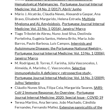
Hematological Malignancies
,
Portuguese Journal Internal
Medicine: Vol. 24 No. 2 (2017): Abril/ Junho
Mário J. Alcatrão, Cláudia Neves, Alexandra Gaspar, Ana
Bravo, Elisabete Margarido, Helena Estrada,
Multiple
Myeloma and AL Amyloidosis
,
Portuguese Journal Internal
Medicine: Vol. 23 No. 1 (2016): Janeiro/ Março
Tiago Tribolet de Abreu, Nuno José Silva, Deolinda
Portelinha, Eugénia Santos, Helena Brito, Maria João
Barros, Paulo Barbosa, Luís Campos,
Internists and
Autoimmune Diseases: the Portuguese National Registry
,
Portuguese Journal Internal Medicine: Vol. 13 No. 1 (2006):
Janeiro/ Março
M. Rodriguez, B. Torres, F. Farinha, Júlia Vasconcelos, I.
Almeida, A. Marinho, C. Vasconcelos,
Selective
immunoglobulin A deficiency: retrospective study
,
Portuguese Journal Internal Medicine: Vol. 16 No. 3 (2009):
Julho/ Setembro
Cláudio Nunes Silva, Filipa Ceia, Margarida Tavares,
SARS-
CoV-2 Immune Response: An Overview
,
Portuguese
Journal Internal Medicine: 2020: Special Issue - COVID 19
Teresa Martins, Ana Serrano, João Machado, Cândida
Fernandes, Fernando Maltez,
Extensive panniculitis of the