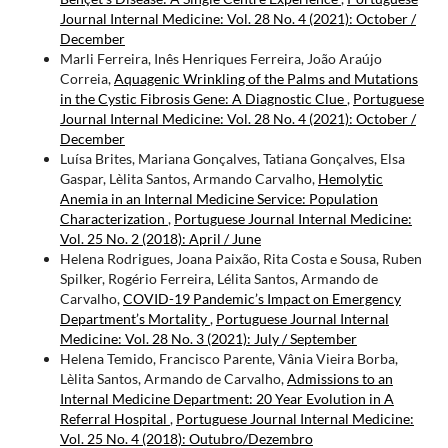
Journal Internal Medicine: Vol. 28 No. 4 (2021): October /
December
Marli Ferreira, Inês Henriques Ferreira, João Araújo
Correia,
Aquagenic Wrinkling of the Palms and Mutations
in the Cystic Fibrosis Gene: A Diagnostic Clue
,
Portuguese
Journal Internal Medicine: Vol. 28 No. 4 (2021): October /
December
Luísa Brites, Mariana Gonçalves, Tatiana Gonçalves, Elsa
Gaspar, Lèlita Santos, Armando Carvalho,
Hemolytic
Anemia in an Internal Medicine Service: Population
Characterization
,
Portuguese Journal Internal Medicine:
Vol. 25 No. 2 (2018): April / June
Helena Rodrigues, Joana Paixão, Rita Costa e Sousa, Ruben
Spilker, Rogério Ferreira, Lélita Santos, Armando de
Carvalho,
COVID-19 Pandemic’s Impact on Emergency
Department’s Mortality
,
Portuguese Journal Internal
Medicine: Vol. 28 No. 3 (2021): July / September
Helena Temido, Francisco Parente, Vânia Vieira Borba,
Lèlita Santos, Armando de Carvalho,
Admissions to an
Internal Medicine Department: 20 Year Evolution in A
Referral Hospital
,
Portuguese Journal Internal Medicine:
Vol. 25 No. 4 (2018): Outubro/Dezembro