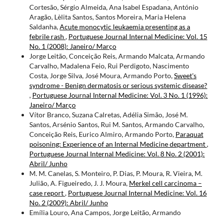
Cortesão, Sérgio Almeida, Ana Isabel Espadana, António
Aragão, Lèlita Santos, Santos Moreira, Maria Helena
Saldanha,
Acute monocytic leukaemia presenting as a
febrile rash
,
Portuguese Journal Internal Medicine: Vol. 15
No. 1 (2008): Janeiro/ Março
Jorge Leitão, Conceição Reis, Armando Malcata, Armando
Carvalho, Madalena Feio, Rui Perdigoto, Nascimento
Costa, Jorge Silva, José Moura, Armando Porto,
Sweet's
syndrome - Benign dermatosis or serious systemic disease?
,
Portuguese Journal Internal Medicine: Vol. 3 No. 1 (1996):
Janeiro/ Março
Vítor Branco, Suzana Calretas, Adélia Simão, José M.
Santos, Arsénio Santos, Rui M. Santos, Armando Carvalho,
Conceição Reis, Eurico Almiro, Armando Porto,
Paraquat
poisoning: Experience of an Internal Medicine department
,
Portuguese Journal Internal Medicine: Vol. 8 No. 2 (2001):
Abril/ Junho
M. M. Canelas, S. Monteiro, P. Dias, P. Moura, R. Vieira, M.
Julião, A. Figueiredo, J. J. Moura,
Merkel cell carcinoma –
case report
,
Portuguese Journal Internal Medicine: Vol. 16
No. 2 (2009): Abril/ Junho
Emília Louro, Ana Campos, Jorge Leitão, Armando