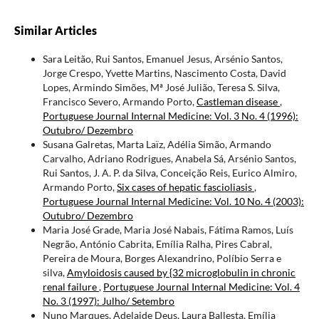
Similar Articles
Sara Leitão, Rui Santos, Emanuel Jesus, Arsénio Santos,
Jorge Crespo, Yvette Martins, Nascimento Costa, David
Lopes, Armindo Simões, Mª José Julião, Teresa S. Silva,
Francisco Severo, Armando Porto,
Castleman disease
,
Portuguese Journal Internal Medicine: Vol. 3 No. 4 (1996):
Outubro/ Dezembro
Susana Galretas, Marta Laïz, Adélia Simão, Armando
Carvalho, Adriano Rodrigues, Anabela Sá, Arsénio Santos,
Rui Santos, J. A. P. da Silva, Conceição Reis, Eurico Almiro,
Armando Porto,
Six cases of hepatic fascioliasis
,
Portuguese Journal Internal Medicine: Vol. 10 No. 4 (2003):
Outubro/ Dezembro
Maria José Grade, Maria José Nabais, Fátima Ramos, Luís
Negrão, António Cabrita, Emília Ralha, Pires Cabral,
Pereira de Moura, Borges Alexandrino, Políbio Serra e
silva,
Amyloidosis caused by {32 microglobulin in chronic
renal failure
,
Portuguese Journal Internal Medicine: Vol. 4
No. 3 (1997): Julho/ Setembro
Nuno Marques, Adelaide Deus, Laura Ballesta, Emília