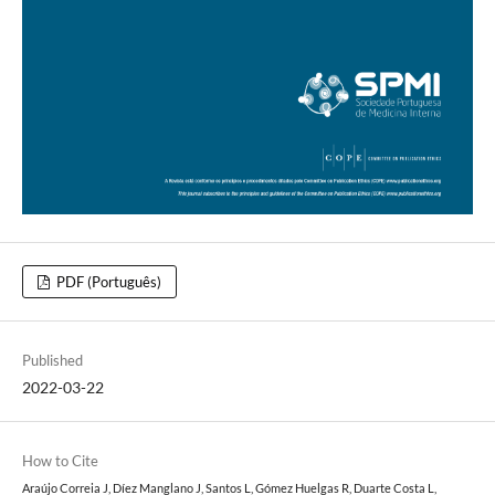
PDF (Português)
Published
2022-03-22
How to Cite
Araújo Correia J, Díez Manglano J, Santos L, Gómez Huelgas R, Duarte Costa L,