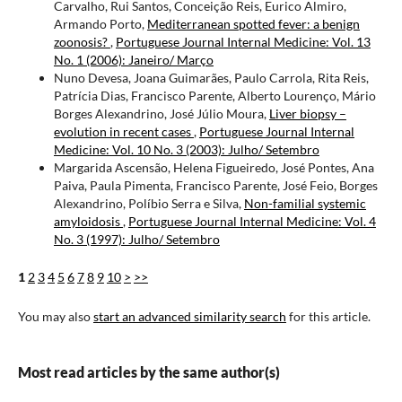
Carvalho, Rui Santos, Conceição Reis, Eurico Almiro,
Armando Porto,
Mediterranean spotted fever: a benign
zoonosis?
,
Portuguese Journal Internal Medicine: Vol. 13
No. 1 (2006): Janeiro/ Março
Nuno Devesa, Joana Guimarães, Paulo Carrola, Rita Reis,
Patrícia Dias, Francisco Parente, Alberto Lourenço, Mário
Borges Alexandrino, José Júlio Moura,
Liver biopsy –
evolution in recent cases
,
Portuguese Journal Internal
Medicine: Vol. 10 No. 3 (2003): Julho/ Setembro
Margarida Ascensão, Helena Figueiredo, José Pontes, Ana
Paiva, Paula Pimenta, Francisco Parente, José Feio, Borges
Alexandrino, Políbio Serra e Silva,
Non-familial systemic
amyloidosis
,
Portuguese Journal Internal Medicine: Vol. 4
No. 3 (1997): Julho/ Setembro
1
2
3
4
5
6
7
8
9
10
>
>>
You may also
start an advanced similarity search
for this article.
Most read articles by the same author(s)