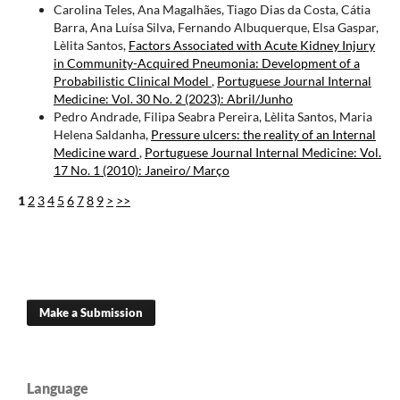
Carolina Teles, Ana Magalhães, Tiago Dias da Costa, Cátia
Barra, Ana Luísa Silva, Fernando Albuquerque, Elsa Gaspar,
Lèlita Santos,
Factors Associated with Acute Kidney Injury
in Community-Acquired Pneumonia: Development of a
Probabilistic Clinical Model
,
Portuguese Journal Internal
Medicine: Vol. 30 No. 2 (2023): Abril/Junho
Pedro Andrade, Filipa Seabra Pereira, Lèlita Santos, Maria
Helena Saldanha,
Pressure ulcers: the reality of an Internal
Medicine ward
,
Portuguese Journal Internal Medicine: Vol.
17 No. 1 (2010): Janeiro/ Março
1
2
3
4
5
6
7
8
9
>
>>
Make a Submission
Language