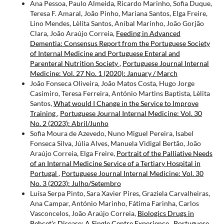
Ana Pessoa, Paulo Almeida, Ricardo Marinho, Sofia Duque,
Teresa F. Amaral, João Pinho, Mariana Santos, Elga Freire,
Lino Mendes, Lèlita Santos, Aníbal Marinho, João Gorjão
Clara, João Araújo Correia,
Feeding in Advanced
Dementia: Consensus Report from the Portuguese Society
of Internal Medicine and Portuguese Enteral and
Parenteral Nutrition Society
,
Portuguese Journal Internal
Medicine: Vol. 27 No. 1 (2020): January / March
João Fonseca Oliveira, João Matos Costa, Hugo Jorge
Casimiro, Teresa Ferreira, António Martins Baptista, Lèlita
Santos,
What would I Change in the Service to Improve
Training
,
Portuguese Journal Internal Medicine: Vol. 30
No. 2 (2023): Abril/Junho
Sofia Moura de Azevedo, Nuno Miguel Pereira, Isabel
Fonseca Silva, Júlia Alves, Manuela Vidigal Bertão, João
Araújo Correia, Elga Freire,
Portrait of the Palliative Needs
of an Internal Medicine Service of a Tertiary Hospital in
Portugal
,
Portuguese Journal Internal Medicine: Vol. 30
No. 3 (2023): Julho/Setembro
Luísa Serpa Pinto, Sara Xavier Pires, Graziela Carvalheiras,
Ana Campar, António Marinho, Fátima Farinha, Carlos
Vasconcelos, João Araújo Correia,
Biologics Drugs in
Behçet’s Disease: A Single Centre Experience
,
Portuguese