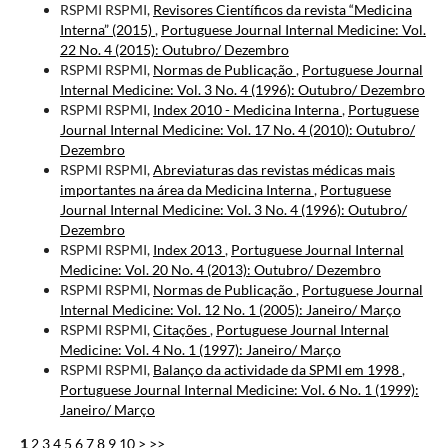
RSPMI RSPMI,
Revisores Científicos da revista “Medicina
Interna” (2015)
,
Portuguese Journal Internal Medicine: Vol.
22 No. 4 (2015): Outubro/ Dezembro
RSPMI RSPMI,
Normas de Publicação
,
Portuguese Journal
Internal Medicine: Vol. 3 No. 4 (1996): Outubro/ Dezembro
RSPMI RSPMI,
Index 2010 - Medicina Interna
,
Portuguese
Journal Internal Medicine: Vol. 17 No. 4 (2010): Outubro/
Dezembro
RSPMI RSPMI,
Abreviaturas das revistas médicas mais
importantes na área da Medicina Interna
,
Portuguese
Journal Internal Medicine: Vol. 3 No. 4 (1996): Outubro/
Dezembro
RSPMI RSPMI,
Index 2013
,
Portuguese Journal Internal
Medicine: Vol. 20 No. 4 (2013): Outubro/ Dezembro
RSPMI RSPMI,
Normas de Publicação
,
Portuguese Journal
Internal Medicine: Vol. 12 No. 1 (2005): Janeiro/ Março
RSPMI RSPMI,
Citações
,
Portuguese Journal Internal
Medicine: Vol. 4 No. 1 (1997): Janeiro/ Março
RSPMI RSPMI,
Balanço da actividade da SPMI em 1998
,
Portuguese Journal Internal Medicine: Vol. 6 No. 1 (1999):
Janeiro/ Março
1
2
3
4
5
6
7
8
9
10
>
>>