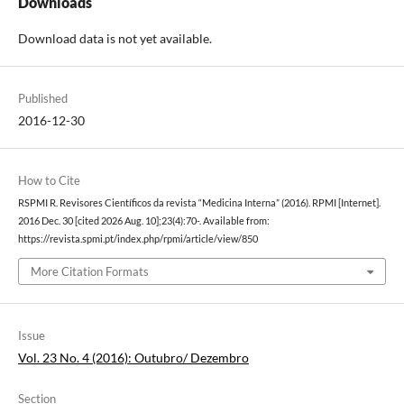
Downloads
Download data is not yet available.
Published
2016-12-30
How to Cite
RSPMI R. Revisores Científicos da revista “Medicina Interna” (2016). RPMI [Internet].
2016 Dec. 30 [cited 2026 Aug. 10];23(4):70-. Available from:
https://revista.spmi.pt/index.php/rpmi/article/view/850
More Citation Formats
Issue
Vol. 23 No. 4 (2016): Outubro/ Dezembro
Section