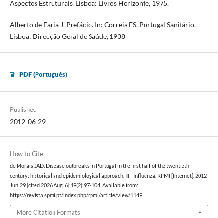
Aspectos Estruturais. Lisboa: Livros Horizonte, 1975.
Alberto de Faria J. Prefácio. In: Correia FS. Portugal Sanitário.
Lisboa: Direcção Geral de Saúde, 1938
PDF (Português)
Published
2012-06-29
How to Cite
de Morais JAD. Disease outbreaks in Portugal in the first half of the twentieth
century: historical and epidemiological approach. III - Influenza. RPMI [Internet]. 2012
Jun. 29 [cited 2026 Aug. 6];19(2):97-104. Available from:
https://revista.spmi.pt/index.php/rpmi/article/view/1149
More Citation Formats