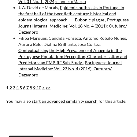
Vol. 31 No. 1 (2024): Janeiro/Março
J. A. David de Morais,
Epidemic outbreaks in Portugal in
the first half of the twentieth century: historical and
epidemiological approach. I – Bubonic plague
,
Portuguese
Journal Internal Medicine: Vol. 18 No. 4 (2011): Outubro/
Dezembro
Filipa Marques, Cândida Fonseca, António Robalo Nunes,
Aurora Belo, Dialina Brilhante, José Cortez,
Contextualising the High Prevalence of Anaemia in the
Portuguese Population: Perception, Characterisation and
Predictors: an EMPIRE Sub-Study
,
Portuguese Journal
Internal Medicine: Vol. 23 No. 4 (2016): Outubro/
Dezembro
1
2
3
4
5
6
7
8
9
10
>
>>
You may also
start an advanced similarity search
for this article.