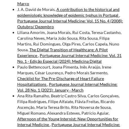
Março
J. A. David de Morais,
A contribution to the historical and
epidemiologic knowledge of epidemic typhus in Portugal
,
Portuguese Journal Internal Medicine: Vol. 15 No. 4 (2008):
Outubro/ Dezembro
Liliana Amorim, Joana Morais, Rui Costa, Teresa Castanho,
Carolina Neves, Maria João Sousa, Rita Sousa, Filipa
Martins, Rui Domingues, Olga Pires, Carlos Capela, Nuno
Sousa,
The Digital Transition of Healthcare: A Pilot
Experience
,
Portuguese Journal Internal Medicine: Vol. 31
No. 1 - Edição Especial (2024): Medicina Digital
Paulo Bettencourt, Joana Pimenta, Inês Araújo, Irene
Marques, César Lourenço, Pedro Morais Sarmento,
Checklist for The Pre-Discharge of Heart Failure
Hospitalizations
,
Portuguese Journal Internal Medicine:
Vol. 28 No. 1 (2021): January - March
Ana Rita Ramalho, Beatriz Castro Silva, Carlos Gonçalves,
Filipa Rodrigues, Filipe Alfaiate, Flávia Freitas, Ricardo
Ascenção, Maria Teresa Brito, Rita Noversa de Sousa,
Miguel Romano, Alexandra Esteves, Patrício Aguiar,
Afternoon of the Young Internist: New Opportunities for
Internal Medicine
,
Portuguese Journal Internal Medicine: