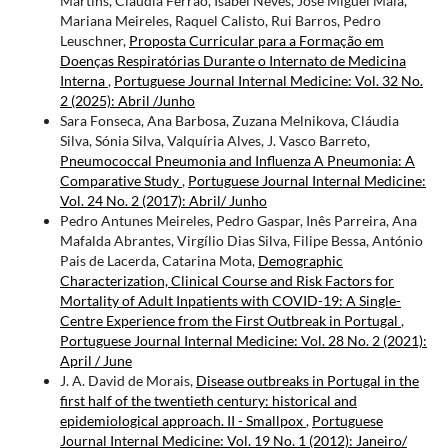
Martins, Cláudia Ferrão, Isabel Neves, José Miguel Maia,
Mariana Meireles, Raquel Calisto, Rui Barros, Pedro
Leuschner,
Proposta Curricular para a Formação em
Doenças Respiratórias Durante o Internato de Medicina
Interna
,
Portuguese Journal Internal Medicine: Vol. 32 No.
2 (2025): Abril /Junho
Sara Fonseca, Ana Barbosa, Zuzana Melnikova, Cláudia
Silva, Sónia Silva, Valquíria Alves, J. Vasco Barreto,
Pneumococcal Pneumonia and Influenza A Pneumonia: A
Comparative Study
,
Portuguese Journal Internal Medicine:
Vol. 24 No. 2 (2017): Abril/ Junho
Pedro Antunes Meireles, Pedro Gaspar, Inês Parreira, Ana
Mafalda Abrantes, Virgílio Dias Silva, Filipe Bessa, António
Pais de Lacerda, Catarina Mota,
Demographic
Characterization, Clinical Course and Risk Factors for
Mortality of Adult Inpatients with COVID-19: A Single-
Centre Experience from the First Outbreak in Portugal
,
Portuguese Journal Internal Medicine: Vol. 28 No. 2 (2021):
April / June
J. A. David de Morais,
Disease outbreaks in Portugal in the
first half of the twentieth century: historical and
epidemiological approach. II - Smallpox
,
Portuguese
Journal Internal Medicine: Vol. 19 No. 1 (2012): Janeiro/