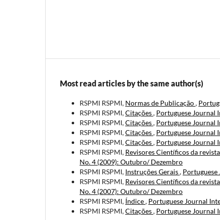
Most read articles by the same author(s)
RSPMI RSPMI,
Normas de Publicação
,
Portugu
RSPMI RSPMI,
Citações
,
Portuguese Journal I
RSPMI RSPMI,
Citações
,
Portuguese Journal I
RSPMI RSPMI,
Citações
,
Portuguese Journal I
RSPMI RSPMI,
Citações
,
Portuguese Journal I
RSPMI RSPMI,
Revisores Científicos da revist
No. 4 (2009): Outubro/ Dezembro
RSPMI RSPMI,
Instruções Gerais
,
Portuguese J
RSPMI RSPMI,
Revisores Científicos da revist
No. 4 (2007): Outubro/ Dezembro
RSPMI RSPMI,
Índice
,
Portuguese Journal Inte
RSPMI RSPMI,
Citações
,
Portuguese Journal I