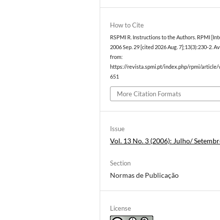
How to Cite
RSPMI R. Instructions to the Authors. RPMI [Int
2006 Sep. 29 [cited 2026 Aug. 7];13(3):230-2. A
from:
https://revista.spmi.pt/index.php/rpmi/article
651
More Citation Formats
Issue
Vol. 13 No. 3 (2006): Julho/ Setemb
Section
Normas de Publicação
License