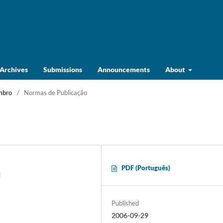
Archives
Submissions
Announcements
About
embro
/
Normas de Publicação
PDF (Português)
l
Published
2006-09-29