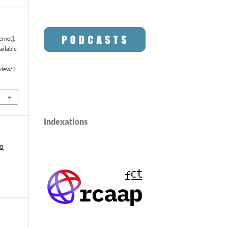
ernet].
vailable
/view/1
Indexations
ro