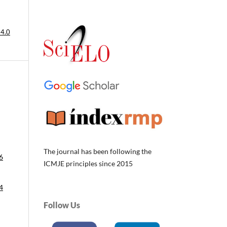
 4.0
The journal has been following the
6
ICMJE principles since 2015
4
Follow Us