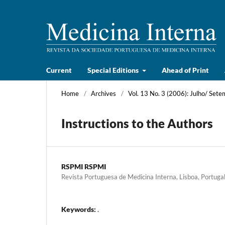
Current
Special Editions
Ahead of Print
Home
/
Archives
/
Vol. 13 No. 3 (2006): Julho/ Set
Instructions to the Authors
RSPMI RSPMI
Revista Portuguesa de Medicina Interna, Lisboa, Portuga
Keywords:
.