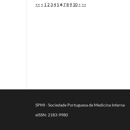
<<
<
1
2
3
4
5
6
7
8
9
10
>
>>
SPMI - Sociedade Portuguesa de Medicina Interna
eISSN: 2183-9980