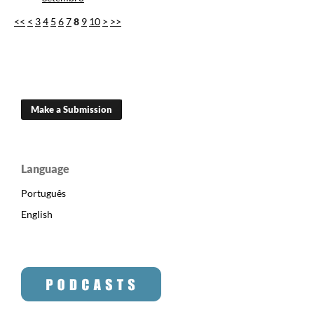
<<
<
3
4
5
6
7
8
9
10
>
>>
Make a Submission
Language
Português
English