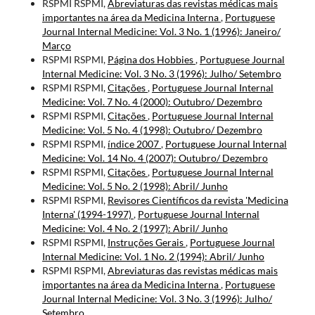
RSPMI RSPMI,
Abreviaturas das revistas médicas mais
importantes na área da Medicina Interna
,
Portuguese
Journal Internal Medicine: Vol. 3 No. 1 (1996): Janeiro/
Março
RSPMI RSPMI,
Página dos Hobbies
,
Portuguese Journal
Internal Medicine: Vol. 3 No. 3 (1996): Julho/ Setembro
RSPMI RSPMI,
Citações
,
Portuguese Journal Internal
Medicine: Vol. 7 No. 4 (2000): Outubro/ Dezembro
RSPMI RSPMI,
Citações
,
Portuguese Journal Internal
Medicine: Vol. 5 No. 4 (1998): Outubro/ Dezembro
RSPMI RSPMI,
índice 2007
,
Portuguese Journal Internal
Medicine: Vol. 14 No. 4 (2007): Outubro/ Dezembro
RSPMI RSPMI,
Citações
,
Portuguese Journal Internal
Medicine: Vol. 5 No. 2 (1998): Abril/ Junho
RSPMI RSPMI,
Revisores Científicos da revista 'Medicina
Interna' (1994-1997)
,
Portuguese Journal Internal
Medicine: Vol. 4 No. 2 (1997): Abril/ Junho
RSPMI RSPMI,
Instruções Gerais
,
Portuguese Journal
Internal Medicine: Vol. 1 No. 2 (1994): Abril/ Junho
RSPMI RSPMI,
Abreviaturas das revistas médicas mais
importantes na área da Medicina Interna
,
Portuguese
Journal Internal Medicine: Vol. 3 No. 3 (1996): Julho/
Setembro