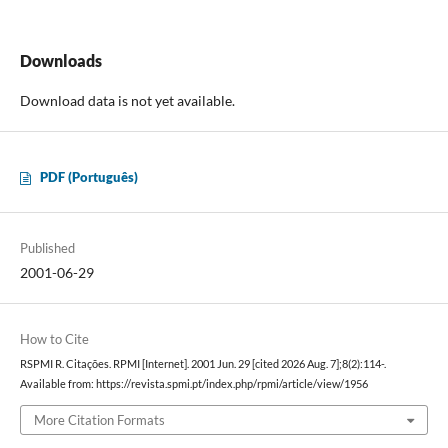
Downloads
Download data is not yet available.
PDF (Português)
Published
2001-06-29
How to Cite
RSPMI R. Citações. RPMI [Internet]. 2001 Jun. 29 [cited 2026 Aug. 7];8(2):114-.
Available from: https://revista.spmi.pt/index.php/rpmi/article/view/1956
More Citation Formats