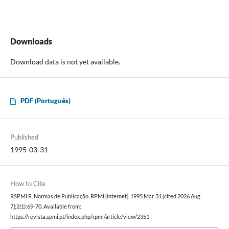
Downloads
Download data is not yet available.
PDF (Português)
Published
1995-03-31
How to Cite
RSPMI R. Normas de Publicação. RPMI [Internet]. 1995 Mar. 31 [cited 2026 Aug.
7];2(1):69-70. Available from:
https://revista.spmi.pt/index.php/rpmi/article/view/2351