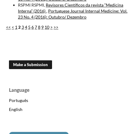
RSPMI RSPMI,
Revisores Científicos da revista “Medicina
Interna” (2016)
,
Portuguese Journal Internal Medicine: Vol.
23 No. 4 (2016): Outubro/ Dezembro
<<
<
1
2
3
4
5
6
7
8
9
10
>
>>
Make a Submission
Language
Português
English