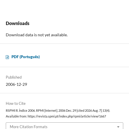
Downloads
Download data is not yet available.
PDF (Português)
Published
2006-12-29
How to Cite
RSPMI R. Índice 2006. RPMI [Internet]. 2006 Dec. 29 [cited 2026 Aug. 7];13(4).
Available from: https://revista.spmi.pt/index.php/rpmi/article/view/1667
More Citation Formats