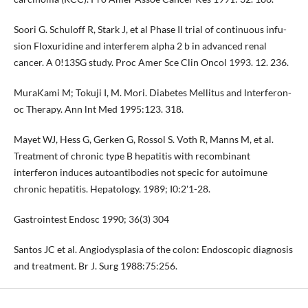
Soori G. Schuloff R, Stark J, et al Phase II trial of continuous infu­
sion Floxuridine and interferem alpha 2 b in advanced renal
cancer. A 0!13SG study. Proc Amer Sce Clin Oncol 1993. 12. 236.
MuraKami M; Tokuji I, M. Mori. Diabetes Mellitus and lnterfe­ron-
oc Therapy. Ann lnt Med 1995:123. 318.
Mayet WJ, Hess G, Gerken G, Rossol S. Voth R, Manns M, et al.
Treatment of chronic type B hepatitis with recombinant
interferon induces autoantibodies not specic for autoimu­ne
chronic hepatitis. Hepatology. 1989; I0:2'1-28.
Gastrointest Endosc 1990; 36(3) 304
Santos JC et al. Angiodysplasia of the colon: Endoscopic diag­nosis
and treatment. Br J. Surg 1988:75:256.