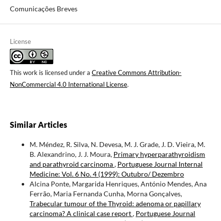
Comunicações Breves
License
This work is licensed under a
Creative Commons Attribution-
NonCommercial 4.0 International License
.
Similar Articles
M. Méndez, R. Silva, N. Devesa, M. J. Grade, J. D. Vieira, M.
B. Alexandrino, J. J. Moura,
Primary hyperparathyroidism
and parathyroid carcinoma
,
Portuguese Journal Internal
Medicine: Vol. 6 No. 4 (1999): Outubro/ Dezembro
Alcina Ponte, Margarida Henriques, António Mendes, Ana
Ferrão, Maria Fernanda Cunha, Morna Gonçalves,
Trabecular tumour of the Thyroid: adenoma or papillary
carcinoma? A clinical case report
,
Portuguese Journal