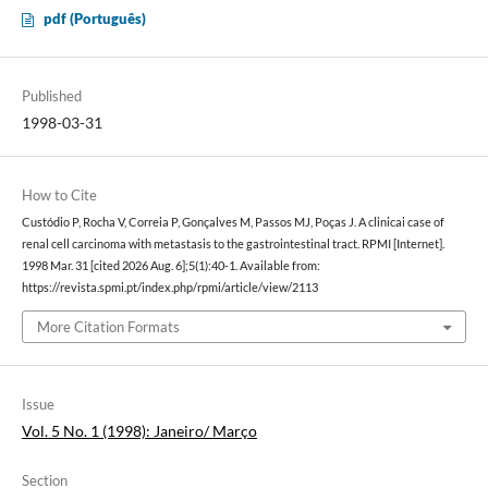
pdf (Português)
Published
1998-03-31
How to Cite
Custódio P, Rocha V, Correia P, Gonçalves M, Passos MJ, Poças J. A clinicai case of
renal cell carcinoma with metastasis to the gastrointestinal tract. RPMI [Internet].
1998 Mar. 31 [cited 2026 Aug. 6];5(1):40-1. Available from:
https://revista.spmi.pt/index.php/rpmi/article/view/2113
More Citation Formats
Issue
Vol. 5 No. 1 (1998): Janeiro/ Março
Section