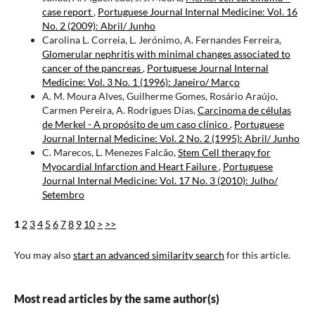
case report
,
Portuguese Journal Internal Medicine: Vol. 16
No. 2 (2009): Abril/ Junho
Carolina L. Correia, L. Jerónimo, A. Fernandes Ferreira,
Glomerular nephritis with minimal changes associated to
cancer of the pancreas
,
Portuguese Journal Internal
Medicine: Vol. 3 No. 1 (1996): Janeiro/ Março
A. M. Moura Alves, Guilherme Gomes, Rosário Araújo,
Carmen Pereira, A. Rodrigues Dias,
Carcinoma de células
de Merkel - A propósito de um caso clínico
,
Portuguese
Journal Internal Medicine: Vol. 2 No. 2 (1995): Abril/ Junho
C. Marecos, L. Menezes Falcão,
Stem Cell therapy for
Myocardial Infarction and Heart Failure
,
Portuguese
Journal Internal Medicine: Vol. 17 No. 3 (2010): Julho/
Setembro
1
2
3
4
5
6
7
8
9
10
>
>>
You may also
start an advanced similarity search
for this article.
Most read articles by the same author(s)