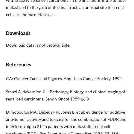
with stage IV renal cell carci­noma. ln the final months the tumour
metasti­zed to the gastrointestinal tract, an unusual site for renal
cell carcinoma metastases.
Downloads
Download data is not yet available.
References
CA: C:ancer Facts and Figures. American Cancer Society, 1994.
Stenzl A, dekernion JH: Pathology, biology, and clinical staging of
renal cell carcinoma. Semin Oncol 1989:16.3
Dimopoulos MA, Dexeus FH, Jones E. et al: evidence for addi­tive
anti-tumor activity and toxicity for the combination of FUDR and
inlerferon alpha 2 b in patients with metastatic renal cell
carcinoma (RCC). Pro Amer Assoe Cancer Kes 1991: 32. 186.