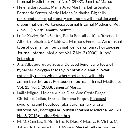
Internal Medicine: Vol. 9 No. 1 (2002): Janeiro/ Março
Helena Barrocoso, Maria João Martins, Lélita Santos,
Fernando Santos, Maria Helena Saldanha,
Big cells
neuroendocrine pulmonary carcinoma with multiorganic
dissemination
,
Portuguese Journal Internal Medicine: Vol.
6 No. 1 (1999): Janeiro/ Março
Luísa Xavier, Sofia Santos, Paula Borralho, Júlia Rosado, J.
Alberto Teixeira, J. Alcides, J. Marques Ferreira,
An unusual
type of ovarian tumour: small cell carcinoma
,
Portuguese
Journal Internal Medicine: Vol. 7 No. 3 (2000): Julho/
Setembro
J. G. Albuquerque e Sousa,
Delayed benefical effects of
hyperbaric oxygen therapy in chronic diabetic lower-
extremity ulcers which where not cured with this
adjunctive therapy
,
Portuguese Journal Internal Medicine:
Vol. 15 No. 1 (2008): Janeiro/ Março
Isália Miguel, Helena Vieira Dias, Ana Costa Braga,
Christine Dellau, Maria Filomena Roque,
Pancoast
syndrome and hepatocellular carcinoma – a rare
association
,
Portuguese Journal Internal Medicine: Vol. 20
No. 3 (2013): Julho/ Setembro
M. M. Canelas, S. Monteiro, P. Dias, P. Moura, R. Vieira, M.
Julião, A. Figueiredo, J. J. Moura,
Merkel cell carcinoma –