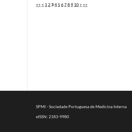
<<
<
1
2
3
4
5
6
7
8
9
10
>
>>
SPMI - Sociedade Portuguesa de Medicina Interna
eISSN: 2183-9980