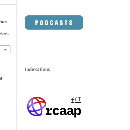
cited
/view/1
Indexations
ro