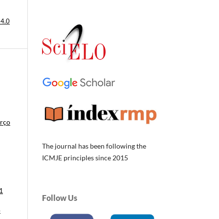
 4.0
arço
The journal has been following the
ICMJE principles since 2015
1
Follow Us
o