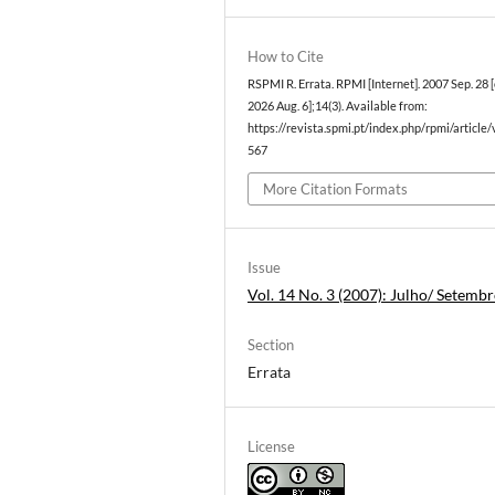
How to Cite
RSPMI R. Errata. RPMI [Internet]. 2007 Sep. 28 [
2026 Aug. 6];14(3). Available from:
https://revista.spmi.pt/index.php/rpmi/article
567
More Citation Formats
Issue
Vol. 14 No. 3 (2007): Julho/ Setemb
Section
Errata
License