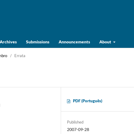
Archives
Submissions
Announcements
About
embro
/
Errata
PDF (Português)
l
Published
2007-09-28