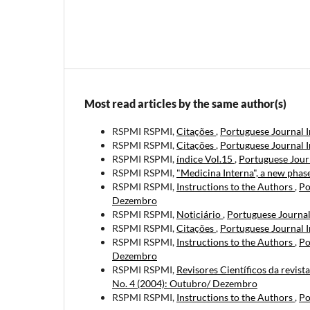
Most read articles by the same author(s)
RSPMI RSPMI,
Citações
,
Portuguese Journal I
RSPMI RSPMI,
Citações
,
Portuguese Journal I
RSPMI RSPMI,
índice Vol.15
,
Portuguese Jour
RSPMI RSPMI,
"Medicina Interna", a new phas
RSPMI RSPMI,
Instructions to the Authors
,
Po
Dezembro
RSPMI RSPMI,
Noticiário
,
Portuguese Journal 
RSPMI RSPMI,
Citações
,
Portuguese Journal I
RSPMI RSPMI,
Instructions to the Authors
,
Po
Dezembro
RSPMI RSPMI,
Revisores Científicos da revist
No. 4 (2004): Outubro/ Dezembro
RSPMI RSPMI,
Instructions to the Authors
,
Po