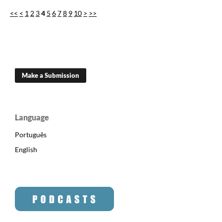
<<
<
1
2
3
4
5
6
7
8
9
10
>
>>
Make a Submission
Language
Português
English