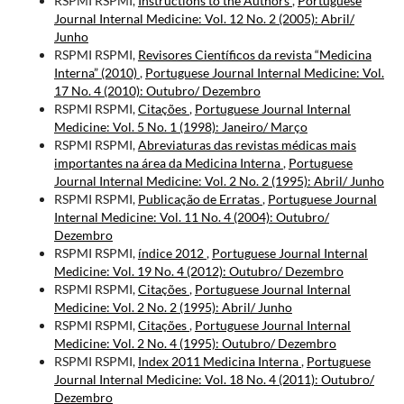
RSPMI RSPMI,
Instructions to the Authors
,
Portuguese
Journal Internal Medicine: Vol. 12 No. 2 (2005): Abril/
Junho
RSPMI RSPMI,
Revisores Científicos da revista “Medicina
Interna” (2010)
,
Portuguese Journal Internal Medicine: Vol.
17 No. 4 (2010): Outubro/ Dezembro
RSPMI RSPMI,
Citações
,
Portuguese Journal Internal
Medicine: Vol. 5 No. 1 (1998): Janeiro/ Março
RSPMI RSPMI,
Abreviaturas das revistas médicas mais
importantes na área da Medicina Interna
,
Portuguese
Journal Internal Medicine: Vol. 2 No. 2 (1995): Abril/ Junho
RSPMI RSPMI,
Publicação de Erratas
,
Portuguese Journal
Internal Medicine: Vol. 11 No. 4 (2004): Outubro/
Dezembro
RSPMI RSPMI,
índice 2012
,
Portuguese Journal Internal
Medicine: Vol. 19 No. 4 (2012): Outubro/ Dezembro
RSPMI RSPMI,
Citações
,
Portuguese Journal Internal
Medicine: Vol. 2 No. 2 (1995): Abril/ Junho
RSPMI RSPMI,
Citações
,
Portuguese Journal Internal
Medicine: Vol. 2 No. 4 (1995): Outubro/ Dezembro
RSPMI RSPMI,
Index 2011 Medicina Interna
,
Portuguese
Journal Internal Medicine: Vol. 18 No. 4 (2011): Outubro/
Dezembro