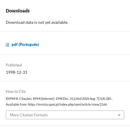
Downloads
Download data is not yet available.
pdf (Português)
Published
1998-12-31
How to Cite
RSPMI R. Citações. RPMI [Internet]. 1998 Dec. 31 [cited 2026 Aug. 7];5(4):285-.
Available from: https://revista.spmi.pt/index.php/rpmi/article/view/2166
More Citation Formats