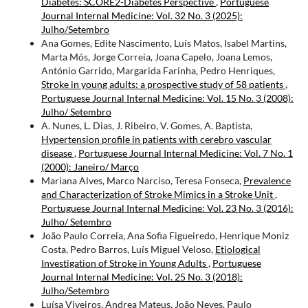
Diabetes: SCORE2-Diabetes Perspective
,
Portuguese
Journal Internal Medicine: Vol. 32 No. 3 (2025):
Julho/Setembro
Ana Gomes, Edite Nascimento, Luís Matos, Isabel Martins,
Marta Mós, Jorge Correia, Joana Capelo, Joana Lemos,
António Garrido, Margarida Farinha, Pedro Henriques,
Stroke in young adults: a prospective study of 58 patients
,
Portuguese Journal Internal Medicine: Vol. 15 No. 3 (2008):
Julho/ Setembro
A. Nunes, L. Dias, J. Ribeiro, V. Gomes, A. Baptista,
Hypertension profile in patients with cerebro­ vascular
disease
,
Portuguese Journal Internal Medicine: Vol. 7 No. 1
(2000): Janeiro/ Março
Mariana Alves, Marco Narciso, Teresa Fonseca,
Prevalence
and Characterization of Stroke Mimics in a Stroke Unit
,
Portuguese Journal Internal Medicine: Vol. 23 No. 3 (2016):
Julho/ Setembro
João Paulo Correia, Ana Sofia Figueiredo, Henrique Moniz
Costa, Pedro Barros, Luís Miguel Veloso,
Etiological
Investigation of Stroke in Young Adults
,
Portuguese
Journal Internal Medicine: Vol. 25 No. 3 (2018):
Julho/Setembro
Luísa Viveiros, Andrea Mateus, João Neves, Paulo