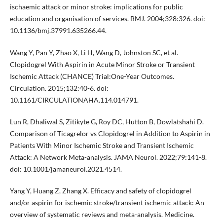
ischaemic attack or minor stroke: implications for public
education and organisation of services. BMJ. 2004;328:326. doi:
10.1136/bmj.37991.635266.44.
Wang Y, Pan Y, Zhao X, Li H, Wang D, Johnston SC, et al.
Clopidogrel With Aspirin in Acute Minor Stroke or Transient
Ischemic Attack (CHANCE) Trial:One-Year Outcomes.
Circulation. 2015;132:40-6. doi:
10.1161/CIRCULATIONAHA.114.014791.
Lun R, Dhaliwal S, Zitikyte G, Roy DC, Hutton B, Dowlatshahi D.
Comparison of Ticagrelor vs Clopidogrel in Addition to Aspirin in
Patients With Minor Ischemic Stroke and Transient Ischemic
Attack: A Network Meta-analysis. JAMA Neurol. 2022;79:141-8.
doi: 10.1001/jamaneurol.2021.4514.
Yang Y, Huang Z, Zhang X. Efficacy and safety of clopidogrel
and/or aspirin for ischemic stroke/transient ischemic attack: An
overview of systematic reviews and meta-analysis. Medicine.