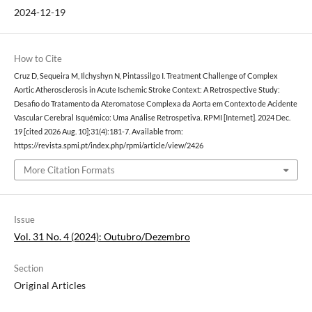
2024-12-19
How to Cite
Cruz D, Sequeira M, Ilchyshyn N, Pintassilgo I. Treatment Challenge of Complex
Aortic Atherosclerosis in Acute Ischemic Stroke Context: A Retrospective Study:
Desafio do Tratamento da Ateromatose Complexa da Aorta em Contexto de Acidente
Vascular Cerebral Isquémico: Uma Análise Retrospetiva. RPMI [Internet]. 2024 Dec.
19 [cited 2026 Aug. 10];31(4):181-7. Available from:
https://revista.spmi.pt/index.php/rpmi/article/view/2426
More Citation Formats
Issue
Vol. 31 No. 4 (2024): Outubro/Dezembro
Section
Original Articles