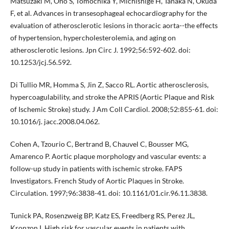
Matsuzaki M, Ono S, Tomochika Y, Michishige H, Tanaka N, Okuda
F, et al. Advances in transesophageal echocardiography for the
evaluation of atherosclerotic lesions in thoracic aorta--the effects
of hypertension, hypercholesterolemia, and aging on
atherosclerotic lesions. Jpn Circ J. 1992;56:592-602. doi:
10.1253/jcj.56.592.
Di Tullio MR, Homma S, Jin Z, Sacco RL. Aortic atherosclerosis,
hypercoagulability, and stroke the APRIS (Aortic Plaque and Risk
of Ischemic Stroke) study. J Am Coll Cardiol. 2008;52:855-61. doi:
10.1016/j. jacc.2008.04.062.
Cohen A, Tzourio C, Bertrand B, Chauvel C, Bousser MG,
Amarenco P. Aortic plaque morphology and vascular events: a
follow-up study in patients with ischemic stroke. FAPS
Investigators. French Study of Aortic Plaques in Stroke.
Circulation. 1997;96:3838-41. doi: 10.1161/01.cir.96.11.3838.
Tunick PA, Rosenzweig BP, Katz ES, Freedberg RS, Perez JL,
Kronzon I. High risk for vascular events in patients with