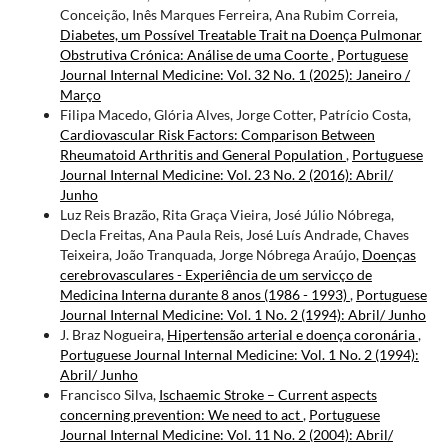
Conceição, Inês Marques Ferreira, Ana Rubim Correia,
Diabetes, um Possível Treatable Trait na Doença Pulmonar
Obstrutiva Crónica: Análise de uma Coorte
,
Portuguese
Journal Internal Medicine: Vol. 32 No. 1 (2025): Janeiro /
Março
Filipa Macedo, Glória Alves, Jorge Cotter, Patrício Costa,
Cardiovascular Risk Factors: Comparison Between
Rheumatoid Arthritis and General Population
,
Portuguese
Journal Internal Medicine: Vol. 23 No. 2 (2016): Abril/
Junho
Luz Reis Brazão, Rita Graça Vieira, José Júlio Nóbrega,
Decla Freitas, Ana Paula Reis, José Luís Andrade, Chaves
Teixeira, João Tranquada, Jorge Nóbrega Araújo,
Doenças
cerebrovasculares - Experiência de um servicço de
Medicina Interna durante 8 anos (1986 - 1993)
,
Portuguese
Journal Internal Medicine: Vol. 1 No. 2 (1994): Abril/ Junho
J. Braz Nogueira,
Hipertensão arterial e doença coronária
,
Portuguese Journal Internal Medicine: Vol. 1 No. 2 (1994):
Abril/ Junho
Francisco Silva,
Ischaemic Stroke – Current aspects
concerning prevention: We need to act
,
Portuguese
Journal Internal Medicine: Vol. 11 No. 2 (2004): Abril/