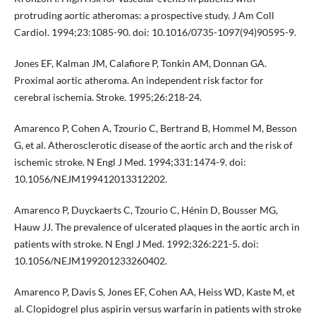
protruding aortic atheromas: a prospective study. J Am Coll
Cardiol. 1994;23:1085-90. doi: 10.1016/0735-1097(94)90595-9.
Jones EF, Kalman JM, Calafiore P, Tonkin AM, Donnan GA.
Proximal aortic atheroma. An independent risk factor for
cerebral ischemia. Stroke. 1995;26:218-24.
Amarenco P, Cohen A, Tzourio C, Bertrand B, Hommel M, Besson
G, et al. Atherosclerotic disease of the aortic arch and the risk of
ischemic stroke. N Engl J Med. 1994;331:1474-9. doi:
10.1056/NEJM199412013312202.
Amarenco P, Duyckaerts C, Tzourio C, Hénin D, Bousser MG,
Hauw JJ. The prevalence of ulcerated plaques in the aortic arch in
patients with stroke. N Engl J Med. 1992;326:221-5. doi:
10.1056/NEJM199201233260402.
Amarenco P, Davis S, Jones EF, Cohen AA, Heiss WD, Kaste M, et
al. Clopidogrel plus aspirin versus warfarin in patients with stroke