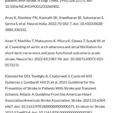
patients with stroke. N Engl J Med. 1992;326:221-5. doi:
10.1056/NEJM199201233260402.
Arun K, Nambiar PN, Kannath SK, Sreedharan SE, Sukumaran S,
Sarma S, et al. Neurol India. 2022;70:182-7. doi: 10.4103/0028-
3886.336332.
Anan Y, Mashiko T, Matsuzono K, Miura K, Ozawa T, Suzuki M, et
al. Coexisting of aortic arch atheroma and atrial fibrillation for
short-term recurrence and poor functional outcome in acute
stroke. Neurol Sci. 2022;43:2387-96. doi: 10.1007/s10072-021-
05722-0.
Kleindorfer DO, Towfighi A, Chaturvedi S, Cockroft KM,
Gutierrez J, Lombardi-Hill D, et al. 2021 Guideline for the
Prevention of Stroke in Patients With Stroke and Transient
Ischemic Attack: A Guideline From the American Heart
Association/American Stroke Association. Stroke. 2021;52:e364-
e467. doi: 10.1161/STR.0000000000000375. Erratum in: Stroke.
2021;52:e483-4. doi: 10.1161/STR.0000000000000383.