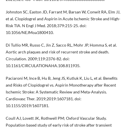
Johnston SC, Easton JD, Farrant M, Barsan W, Conwit RA, Elm JJ,
et al. Clopidogrel and Aspirin in Acute Ischemic Stroke and High-
Risk TIA. N Engl J Med. 2018;379:215-25. doi:
10.1056/NEJMoa1800410.
Di Tullio MR, Russo C, Jin Z, Sacco RL, Mohr JP, Homma S, et al.
Aortic arch plaques and risk of recurrent stroke and death.
Circulation. 2009;119:2376-82. doi:
10.1161/CIRCULATIONAHA.108.811935.
Paciaroni M, Ince B, Hu B, Jeng JS, Kutluk K, Liu L, et al. Benefits
and Risks of Clopidogrel vs. Aspirin Monotherapy after Recent
Ischemic Stroke: A Systematic Review and Meta-Analysis.
Cardiovasc Ther. 2019;2019:1607181. doi:
10.1155/2019/1607181.
Coull AJ, Lovett JK, Rothwell PM; Oxford Vascular Study.
Population based study of early risk of stroke after transient