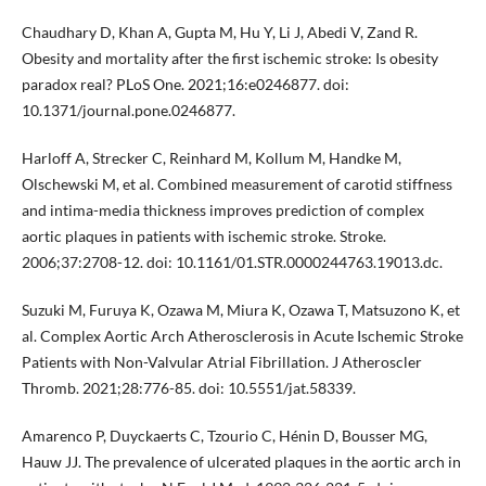
Chaudhary D, Khan A, Gupta M, Hu Y, Li J, Abedi V, Zand R.
Obesity and mortality after the first ischemic stroke: Is obesity
paradox real? PLoS One. 2021;16:e0246877. doi:
10.1371/journal.pone.0246877.
Harloff A, Strecker C, Reinhard M, Kollum M, Handke M,
Olschewski M, et al. Combined measurement of carotid stiffness
and intima-media thickness improves prediction of complex
aortic plaques in patients with ischemic stroke. Stroke.
2006;37:2708-12. doi: 10.1161/01.STR.0000244763.19013.dc.
Suzuki M, Furuya K, Ozawa M, Miura K, Ozawa T, Matsuzono K, et
al. Complex Aortic Arch Atherosclerosis in Acute Ischemic Stroke
Patients with Non-Valvular Atrial Fibrillation. J Atheroscler
Thromb. 2021;28:776-85. doi: 10.5551/jat.58339.
Amarenco P, Duyckaerts C, Tzourio C, Hénin D, Bousser MG,
Hauw JJ. The prevalence of ulcerated plaques in the aortic arch in