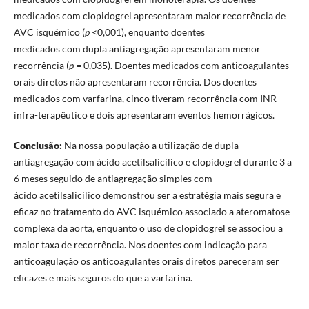
medicados com clopidogrel apresentaram maior recorrência de
AVC isquémico (
p
<0,001), enquanto doentes
medicados com dupla antiagregação apresentaram menor
recorrência (
p
= 0,035). Doentes medicados com anticoagulantes
orais diretos não apresentaram recorrência. Dos doentes
medicados com varfarina, cinco tiveram recorrência com INR
infra-terapêutico e dois apresentaram eventos hemorrágicos.
Conclusão:
Na nossa população a utilização de dupla
antiagregação com ácido acetilsalicílico e clopidogrel durante 3 a
6 meses seguido de antiagregação simples com
ácido acetilsalicílico demonstrou ser a estratégia mais segura e
eficaz no tratamento do AVC isquémico associado a ateromatose
complexa da aorta, enquanto o uso de clopidogrel se associou a
maior taxa de recorrência. Nos doentes com indicação para
anticoagulação os anticoagulantes orais diretos pareceram ser
eficazes e mais seguros do que a varfarina.