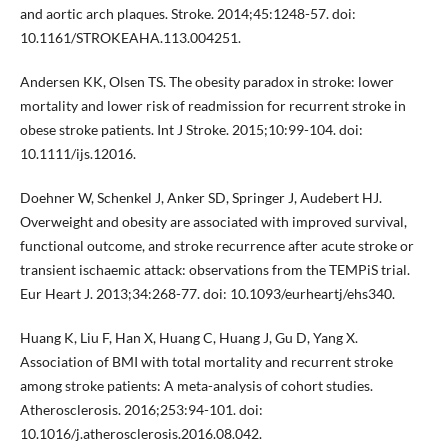
and aortic arch plaques. Stroke. 2014;45:1248-57. doi:
10.1161/STROKEAHA.113.004251.
Andersen KK, Olsen TS. The obesity paradox in stroke: lower
mortality and lower risk of readmission for recurrent stroke in
obese stroke patients. Int J Stroke. 2015;10:99-104. doi:
10.1111/ijs.12016.
Doehner W, Schenkel J, Anker SD, Springer J, Audebert HJ.
Overweight and obesity are associated with improved survival,
functional outcome, and stroke recurrence after acute stroke or
transient ischaemic attack: observations from the TEMPiS trial.
Eur Heart J. 2013;34:268-77. doi: 10.1093/eurheartj/ehs340.
Huang K, Liu F, Han X, Huang C, Huang J, Gu D, Yang X.
Association of BMI with total mortality and recurrent stroke
among stroke patients: A meta-analysis of cohort studies.
Atherosclerosis. 2016;253:94-101. doi:
10.1016/j.atherosclerosis.2016.08.042.