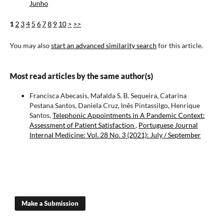
Junho
1
2
3
4
5
6
7
8
9
10
>
>>
You may also
start an advanced similarity search
for this article.
Most read articles by the same author(s)
Francisca Abecasis, Mafalda S. B. Sequeira, Catarina
Pestana Santos, Daniela Cruz, Inês Pintassilgo, Henrique
Santos,
Telephonic Appointments in A Pandemic Context:
Assessment of Patient Satisfaction
,
Portuguese Journal
Internal Medicine: Vol. 28 No. 3 (2021): July / September
Make a Submission