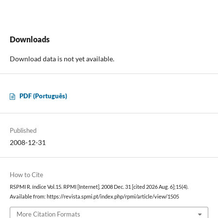
Downloads
Download data is not yet available.
PDF (Português)
Published
2008-12-31
How to Cite
RSPMI R. índice Vol.15. RPMI [Internet]. 2008 Dec. 31 [cited 2026 Aug. 6];15(4).
Available from: https://revista.spmi.pt/index.php/rpmi/article/view/1505
More Citation Formats