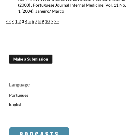
(2003)
,
Portuguese Journal Internal Medicine: Vol. 11 No.
1 (2004): Janeiro/ Março
<<
<
1
2
3
4
5
6
7
8
9
10
>
>>
Make a Submission
Language
Português
English