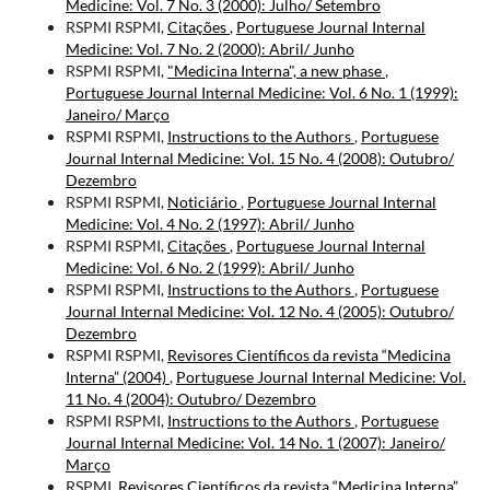
Medicine: Vol. 7 No. 3 (2000): Julho/ Setembro
RSPMI RSPMI,
Citações
,
Portuguese Journal Internal
Medicine: Vol. 7 No. 2 (2000): Abril/ Junho
RSPMI RSPMI,
"Medicina Interna", a new phase
,
Portuguese Journal Internal Medicine: Vol. 6 No. 1 (1999):
Janeiro/ Março
RSPMI RSPMI,
Instructions to the Authors
,
Portuguese
Journal Internal Medicine: Vol. 15 No. 4 (2008): Outubro/
Dezembro
RSPMI RSPMI,
Noticiário
,
Portuguese Journal Internal
Medicine: Vol. 4 No. 2 (1997): Abril/ Junho
RSPMI RSPMI,
Citações
,
Portuguese Journal Internal
Medicine: Vol. 6 No. 2 (1999): Abril/ Junho
RSPMI RSPMI,
Instructions to the Authors
,
Portuguese
Journal Internal Medicine: Vol. 12 No. 4 (2005): Outubro/
Dezembro
RSPMI RSPMI,
Revisores Científicos da revista “Medicina
Interna” (2004)
,
Portuguese Journal Internal Medicine: Vol.
11 No. 4 (2004): Outubro/ Dezembro
RSPMI RSPMI,
Instructions to the Authors
,
Portuguese
Journal Internal Medicine: Vol. 14 No. 1 (2007): Janeiro/
Março
RSPMI,
Revisores Científicos da revista “Medicina Interna”